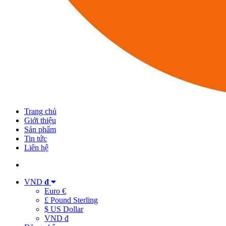
Trang chủ
Giới thiệu
Sản phẩm
Tin tức
Liên hệ
VND
đ
Euro €
£ Pound Sterling
$ US Dollar
VND đ