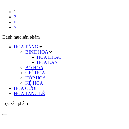
1
2
>
>|
Danh mục sản phẩm
HOA TẶNG
BÌNH HOA
HOA KHAC
HOA LAN
BÓ HOA
GIỎ HOA
HỘP HOA
KỆ HOA
HOA CƯỚI
HOA TANG LỄ
Lọc sản phẩm
Tiệm Hoa 1973