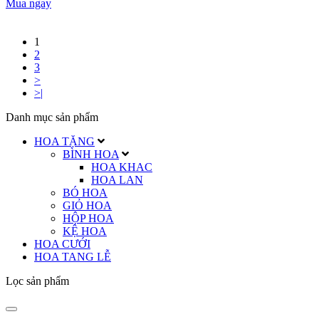
Mua ngay
1
2
3
>
>|
Danh mục sản phẩm
HOA TẶNG
BÌNH HOA
HOA KHAC
HOA LAN
BÓ HOA
GIỎ HOA
HỘP HOA
KỆ HOA
HOA CƯỚI
HOA TANG LỄ
Lọc sản phẩm