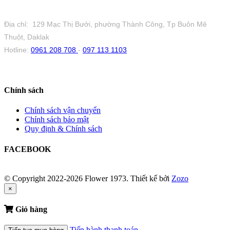
Tiệm Hoa 1973
Địa chỉ: 129 Mạc Thị Bưởi, phường Thành Công, Tp Buôn Mê
Thuột, Daklak
Hotline:
0961 208 708
-
097 113 1103
Chính sách
Chính sách vận chuyển
Chính sách bảo mật
Quy định & Chính sách
FACEBOOK
© Copyright 2022-2026 Flower 1973.
Thiết kế bởi
Zozo
×
Giỏ hàng
Tiến hành thanh toán