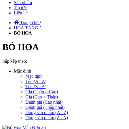
Sản phẩm
Tin tức
Liên hệ
Trang chủ
/
HOA TẶNG
/
BÓ HOA
BÓ HOA
Sắp xếp theo:
Mặc định
Mặc định
Tên (A - Z)
Tên (Z - A)
Giá (Thấp > Cao)
Giá (Cao > Thấp)
Đánh giá (Cao nhất)
Đánh giá (Thấp nhất)
Dòng sản phẩm (A - Z)
Dòng sản phẩm (Z - A)