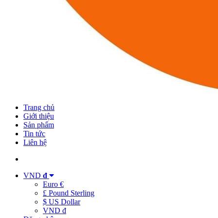
Trang chủ
Giới thiệu
Sản phẩm
Tin tức
Liên hệ
VND
đ
Euro €
£ Pound Sterling
$ US Dollar
VND đ