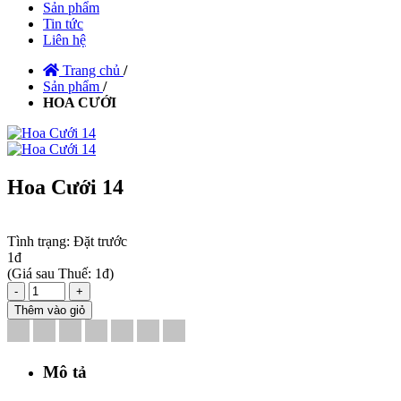
Sản phẩm
Tin tức
Liên hệ
Trang chủ
/
Sản phẩm
/
HOA CƯỚI
Hoa Cưới 14
Tình trạng:
Đặt trước
1đ
(
Giá sau Thuế: 1đ
)
-
+
Thêm vào giỏ
Mô tả