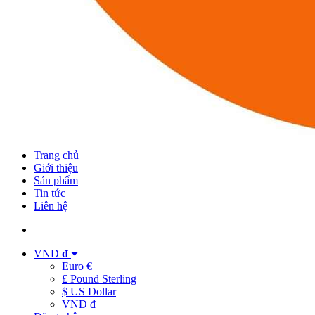
Trang chủ
Giới thiệu
Sản phẩm
Tin tức
Liên hệ
VND
đ
Euro €
£ Pound Sterling
$ US Dollar
VND đ