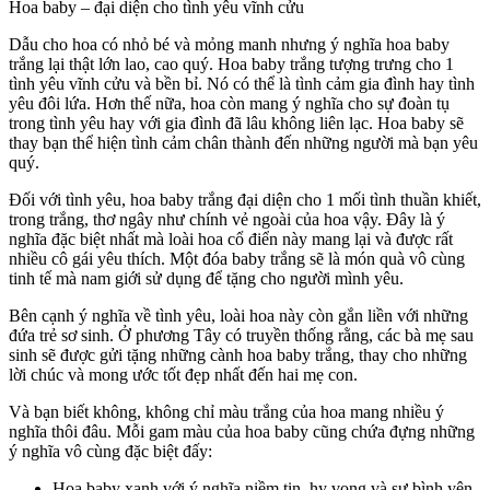
Hoa baby – đại diện cho tình yêu vĩnh cửu
Dẫu cho hoa có nhỏ bé và mỏng manh nhưng ý nghĩa hoa baby
trắng lại thật lớn lao, cao quý. Hoa baby trắng tượng trưng cho 1
tình yêu vĩnh cửu và bền bỉ. Nó có thể là tình cảm gia đình hay tình
yêu đôi lứa. Hơn thế nữa, hoa còn mang ý nghĩa cho sự đoàn tụ
trong tình yêu hay với gia đình đã lâu không liên lạc. Hoa baby sẽ
thay bạn thể hiện tình cảm chân thành đến những người mà bạn yêu
quý.
Đối với tình yêu, hoa baby trắng đại diện cho 1 mối tình thuần khiết,
trong trắng, thơ ngây như chính vẻ ngoài của hoa vậy. Đây là ý
nghĩa đặc biệt nhất mà loài hoa cổ điển này mang lại và được rất
nhiều cô gái yêu thích. Một đóa baby trắng sẽ là món quà vô cùng
tinh tế mà nam giới sử dụng để tặng cho người mình yêu.
Bên cạnh ý nghĩa về tình yêu, loài hoa này còn gắn liền với những
đứa trẻ sơ sinh. Ở phương Tây có truyền thống rằng, các bà mẹ sau
sinh sẽ được gửi tặng những cành hoa baby trắng, thay cho những
lời chúc và mong ước tốt đẹp nhất đến hai mẹ con.
Và bạn biết không, không chỉ màu trắng của hoa mang nhiều ý
nghĩa thôi đâu. Mỗi gam màu của hoa baby cũng chứa đựng những
ý nghĩa vô cùng đặc biệt đấy:
Hoa baby xanh với ý nghĩa niềm tin, hy vọng và sự bình yên