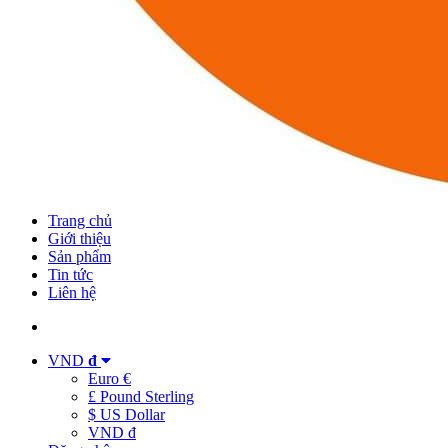
Trang chủ
Giới thiệu
Sản phẩm
Tin tức
Liên hệ
VND
đ
Euro €
£ Pound Sterling
$ US Dollar
VND đ