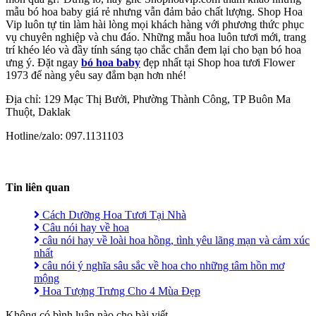
mẫu bó hoa baby giá rẻ nhưng vẫn đảm bảo chất lượng. Shop Hoa
Vip luôn tự tin làm hài lòng mọi khách hàng với phương thức phục
vụ chuyên nghiệp và chu đáo. Những mẫu hoa luôn tươi mới, trang
trí khéo léo và đầy tính sáng tạo chắc chắn đem lại cho bạn bó hoa
ưng ý. Đặt ngay
bó hoa baby
đẹp nhất tại Shop hoa tươi Flower
1973 để nàng yêu say đắm bạn hơn nhé!
Địa chỉ: 129 Mạc Thị Bưởi, Phường Thành Công, TP Buôn Ma
Thuột, Daklak
Hotline/zalo: 097.1131103
Tin liên quan
Cách Dưỡng Hoa Tươi Tại Nhà
Câu nói hay về hoa
câu nói hay về loài hoa hồng, tình yêu lãng mạn và cảm xúc
nhất
câu nói ý nghĩa sâu sắc về hoa cho những tâm hồn mơ
mộng
Hoa Tượng Trưng Cho 4 Mùa Đẹp
Không có bình luận nào cho bài viết.