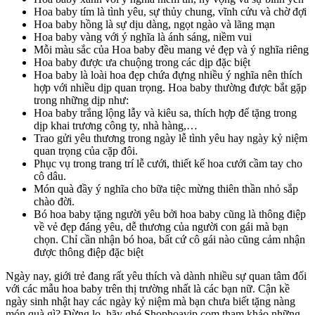
Hoa baby tím là tình yêu, sự thủy chung, vĩnh cửu và chờ đợi
Hoa baby hồng là sự dịu dàng, ngọt ngào và lãng mạn
Hoa baby vàng với ý nghĩa là ánh sáng, niềm vui
Mỗi màu sắc của Hoa baby đều mang vẻ đẹp và ý nghĩa riêng
Hoa baby được ưa chuộng trong các dịp đặc biệt
Hoa baby là loài hoa đẹp chứa đựng nhiều ý nghĩa nên thích
hợp với nhiều dịp quan trọng. Hoa baby thường được bắt gặp
trong những dịp như:
Hoa baby trắng lộng lẫy và kiêu sa, thích hợp để tặng trong
dịp khai trương công ty, nhà hàng,…
Trao gửi yêu thương trong ngày lễ tình yêu hay ngày kỷ niệm
quan trọng của cặp đôi.
Phục vụ trong trang trí lễ cưới, thiết kế hoa cưới cầm tay cho
cô dâu.
Món quà đầy ý nghĩa cho bữa tiệc mừng thiên thần nhỏ sắp
chào đời.
Bó hoa baby tặng người yêu bởi hoa baby cũng là thông điệp
về vẻ đẹp đáng yêu, dễ thương của người con gái mà bạn
chọn. Chỉ cần nhận bó hoa, bất cứ cô gái nào cũng cảm nhận
được thông điệp đặc biệt
Ngày nay, giới trẻ đang rất yêu thích và dành nhiều sự quan tâm đối
với các mẫu hoa baby trên thị trường nhất là các bạn nữ. Cận kề
ngày sinh nhật hay các ngày kỷ niệm mà bạn chưa biết tặng nàng
món quà gì? Đừng lo, hãy ghé Shophoavip.com tham khảo những