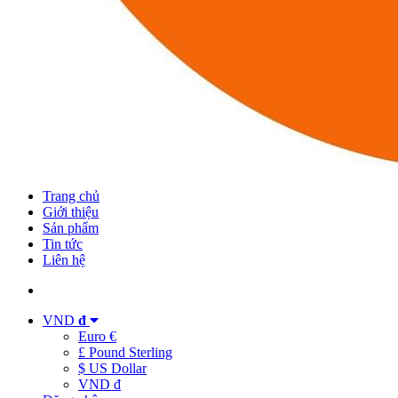
Trang chủ
Giới thiệu
Sản phẩm
Tin tức
Liên hệ
VND
đ
Euro €
£ Pound Sterling
$ US Dollar
VND đ