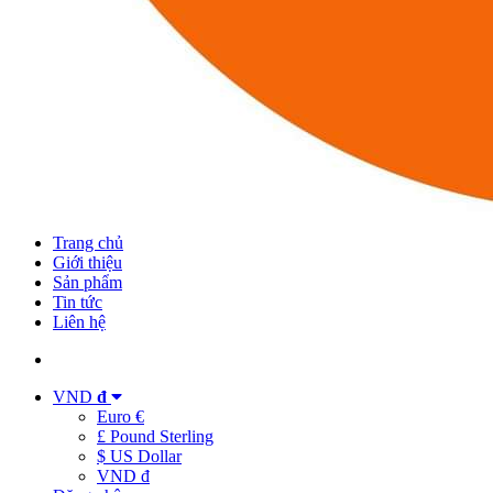
Trang chủ
Giới thiệu
Sản phẩm
Tin tức
Liên hệ
VND
đ
Euro €
£ Pound Sterling
$ US Dollar
VND đ