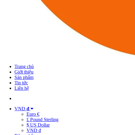
Trang chủ
Giới thiệu
Sản phẩm
Tin tức
Liên hệ
VND
đ
Euro €
£ Pound Sterling
$ US Dollar
VND đ