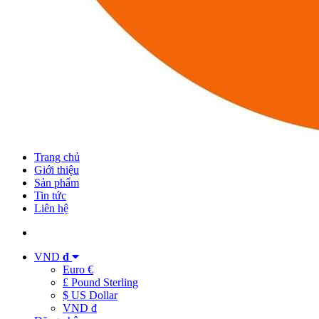
Trang chủ
Giới thiệu
Sản phẩm
Tin tức
Liên hệ
VND
đ
Euro €
£ Pound Sterling
$ US Dollar
VND đ