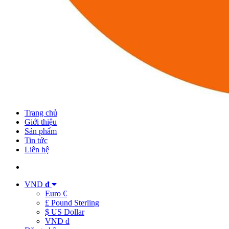
Trang chủ
Giới thiệu
Sản phẩm
Tin tức
Liên hệ
VND
đ
Euro €
£ Pound Sterling
$ US Dollar
VND đ