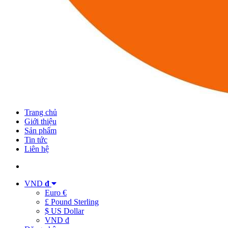
Trang chủ
Giới thiệu
Sản phẩm
Tin tức
Liên hệ
VND
đ
Euro €
£ Pound Sterling
$ US Dollar
VND đ