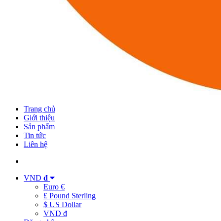
Trang chủ
Giới thiệu
Sản phẩm
Tin tức
Liên hệ
VND
đ
Euro €
£ Pound Sterling
$ US Dollar
VND đ