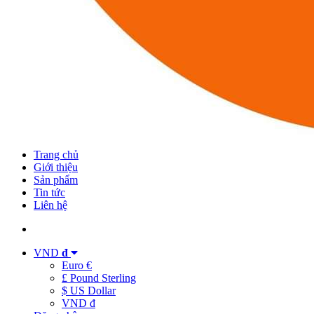
Trang chủ
Giới thiệu
Sản phẩm
Tin tức
Liên hệ
VND
đ
Euro €
£ Pound Sterling
$ US Dollar
VND đ