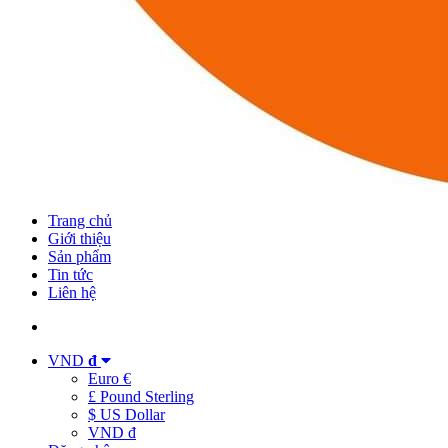
Trang chủ
Giới thiệu
Sản phẩm
Tin tức
Liên hệ
VND
đ
Euro €
£ Pound Sterling
$ US Dollar
VND đ