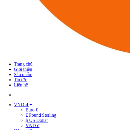
Trang chủ
Giới thiệu
Sản phẩm
Tin tức
Liên hệ
VND
đ
Euro €
£ Pound Sterling
$ US Dollar
VND đ