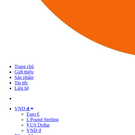
Trang chủ
Giới thiệu
Sản phẩm
Tin tức
Liên hệ
VND
đ
Euro €
£ Pound Sterling
$ US Dollar
VND đ