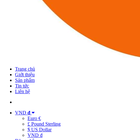
Trang chủ
Giới thiệu
Sản phẩm
Tin tức
Liên hệ
VND
đ
Euro €
£ Pound Sterling
$ US Dollar
VND đ