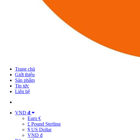
Trang chủ
Giới thiệu
Sản phẩm
Tin tức
Liên hệ
VND
đ
Euro €
£ Pound Sterling
$ US Dollar
VND đ