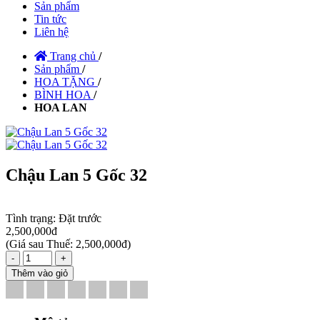
Sản phẩm
Tin tức
Liên hệ
Trang chủ
/
Sản phẩm
/
HOA TẶNG
/
BÌNH HOA
/
HOA LAN
Chậu Lan 5 Gốc 32
Tình trạng:
Đặt trước
2,500,000đ
(
Giá sau Thuế: 2,500,000đ
)
-
+
Thêm vào giỏ