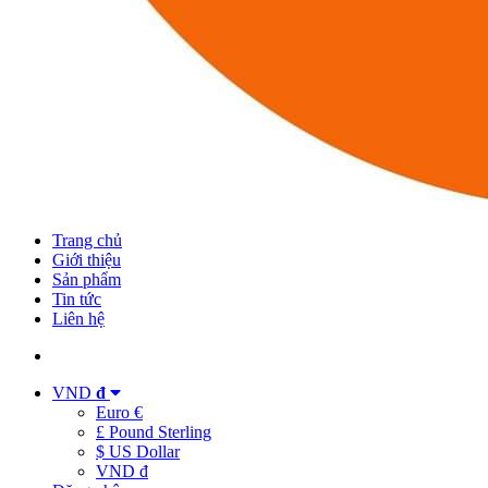
Trang chủ
Giới thiệu
Sản phẩm
Tin tức
Liên hệ
VND
đ
Euro €
£ Pound Sterling
$ US Dollar
VND đ