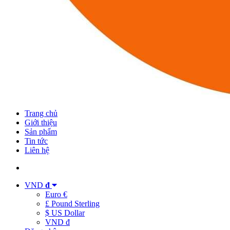
Trang chủ
Giới thiệu
Sản phẩm
Tin tức
Liên hệ
VND
đ
Euro €
£ Pound Sterling
$ US Dollar
VND đ