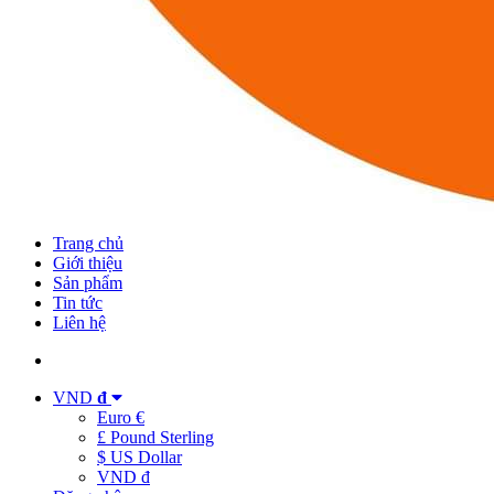
Trang chủ
Giới thiệu
Sản phẩm
Tin tức
Liên hệ
VND
đ
Euro €
£ Pound Sterling
$ US Dollar
VND đ