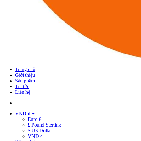
Trang chủ
Giới thiệu
Sản phẩm
Tin tức
Liên hệ
VND
đ
Euro €
£ Pound Sterling
$ US Dollar
VND đ